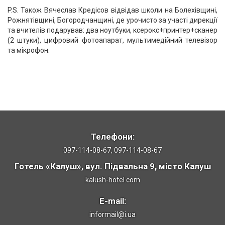
P.S. Також Вячеслав Кредісов відвідав школи на Болехівщині,
Рожнятівщині, Богородчанщині, де урочисто за участі дирекції
та вчителів подарував: два ноутбуки, ксерокс+принтер+сканер
(2 штуки), цифровий фотоапарат, мультимедійний телевізор
та мікрофон.
Телефони:
097-114-08-67, 097-114-08-67
Готель «Калуш», вул. Підвальна 9, місто Калуш
kalush-hotel.com
E-mail:
informail@i.ua