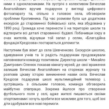
ними з однокласниками. На зустрічі з колективом Вячеслав
Анатолійович вручив подарунок у вигляді цифрового
фотоапарату та, спільно з головою села, обговорили
проблеми Кропивника. Під час розмови була ще додаткова
екскурсія до старовинної бойківської хати, яка збудована у
1890 році. Громада хоче перенести її на територію школи та
відтворити всі деталі старовинної будівлі. Побачивши іскру в
очах жителів, відчувши той запал у селян, «Благодійна
фундація Кредісова» постарається допомогти.
Наступним був візит до села Шевченково. Екскурсія школою,
здивування учнів та їх радість подарункам продовжували
наповнювати команду позитивом. Директор школи – Михайло
Дмитрович Оленюк показав кімнату-музей, де свої враження
залишив Вячеслав Анатолійович на сторінках журналу та
розповів цікаву історію виникнення назви села. Вячеслав
Кредісов подарував школі мультимедійний телевізор і,
зустрівшись з сільським головою, команда обговорила
майбутню співпрацю. Зокрема йшлося про створення
футбольного поля у селі, адже жителі пишаються своїми
спортсменами і хочуть зробити все можливе для того, щоб їхні
діти здобували все нові перемоги.