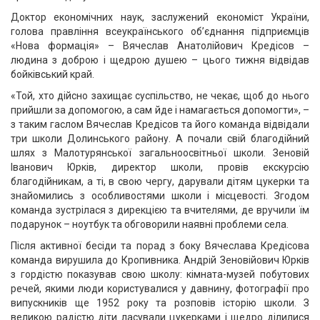
Доктор економічних наук, заслужений економіст України,
голова правління всеукраїнського об’єднання підприємців
«Нова формація» – Вячеслав Анатолійович Кредісов –
людина з доброю і щедрою душею – цього тижня відвідав
бойківський край.
«Той, хто дійсно захищає суспільство, не чекає, щоб до нього
прийшли за допомогою, а сам йде і намагається допомогти», –
з таким гаслом Вячеслав Кредісов та його команда відвідали
три школи Долинського району. А почали свій благодійний
шлях з Малотурянської загальноосвітньої школи. Зеновій
Іванович Юрків, директор школи, провів екскурсію
благодійникам, а ті, в свою чергу, дарували дітям цукерки та
знайомились з особливостями школи і місцевості. Згодом
команда зустрілася з дирекцією та вчителями, де вручили їм
подарунок – ноутбук та обговорили наявні проблеми села.
Після активної бесіди та порад з боку Вячеслава Кредісова
команда вирушила до Кропивника. Андрій Зеновійович Юрків
з гордістю показував свою школу: кімната-музей побутових
речей, якими люди користувалися у давнину, фотографії про
випускників ще 1952 року та розповів історію школи. З
великою радістю діти ласували цукерками і щедро ділилися