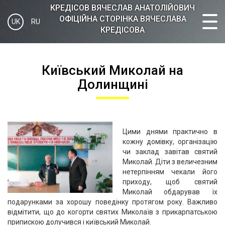
КРЕДІСOВ ВЯЧЕСЛАВ АНАТОЛІЙОВИЧ
ОФІЦІЙНА СТОРІНКА ВЯЧЕСЛАВА
UK
RU
КРЕДІСОВА
Київський Миколай на
Долинщині
Цими днями практично в
кожну домівку, організацію
чи заклад завітав святий
Миколай. Діти з величезним
нетерпінням чекали його
приходу, щоб святий
Миколай обдарував їх
подарунками за хорошу поведінку протягом року. Важливо
відмітити, що до когорти святих Миколаїв з прикарпатською
припискою долучився і київський Миколай.