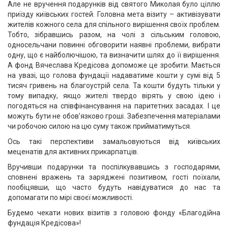
Але не вручення подарунків від святого Миколая було ціллю
приїзду київських гостей. Головна мета візиту – активізувати
жителів кожного села для спільного вирішення своїх проблем.
Тобто, зібравшись разом, на чолі з сільським головою,
односельчани повинні обговорити наявні проблеми, вибрати
одну, що є найболючішою, та визначити шлях до її вирішення.
А фонд Вячеслава Кредісова допоможе це зробити. Мається
на увазі, що голова фундації надаватиме кошти у сумі від 5
тисяч гривень на благоустрій села. Та кошти будуть тільки у
тому випадку, якщо жителі твердо вірять у свою ідею і
погодяться на співфінансування на паритетних засадах. І це
можуть бути не обов’язково гроші. Забезпечення матеріалами
чи робочою силою на цю суму також прийматимуться.
Ось такі перспективи замальовуються від київських
меценатів для активних прикарпатців.
Вручивши подарунки та поспілкувавшись з господарями,
сповнені вражень та заряджені позитивом, гості поїхали,
пообіцявши, що часто будуть навідуватися до нас та
допомагати по мірі своєї можливості.
Будемо чекати нових візитів з головою фонду «Благодійна
фундація Кредісова»!