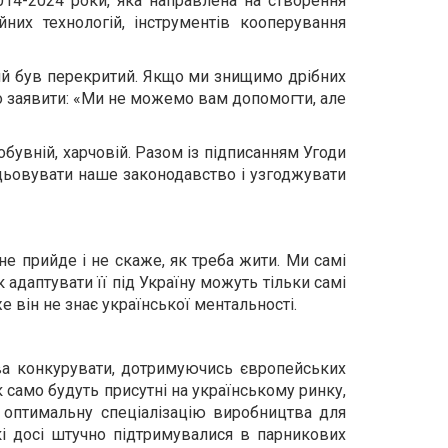
14-2024 роки, яка направлена на створення
них технологій, інструментів кооперування
який був перекритий. Якщо ми знищимо дрібних
о заявити: «Ми не можемо вам допомогти, але
обувній, харчовій. Разом із підписанням Угоди
цьовувати наше законодавство і узгоджувати
 не прийде і не скаже, як треба жити. Ми самі
 адаптувати її під Україну можуть тільки самі
е він не знає української ментальності.
ва конкурувати, дотримуючись європейських
к само будуть присутні на українському ринку,
 оптимальну спеціалізацію виробництва для
кі досі штучно підтримувалися в парникових