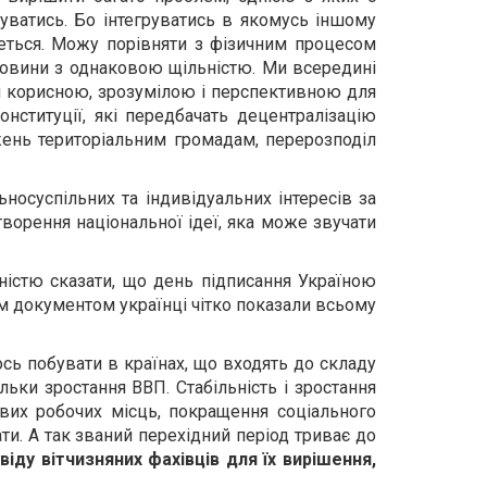
руватись. Бо інтегруватись в якомусь іншому
еться. Можу порівняти з фізичним процесом
овини з однаковою щільністю. Ми всередині
ти корисною, зрозумілою і перспективною для
онституції, які передбачать децентралізацію
ень територіальним громадам, перерозподіл
осуспільних та індивідуальних інтересів за
ворення національної ідеї, яка може звучати
ністю сказати, що день підписання Україною
им документом українці чітко показали всьому
ось побувати в країнах, що входять до складу
льки зростання ВВП. Стабільність і зростання
вих робочих місць, покращення соціального
ти. А так званий перехідний період триває до
віду вітчизняних фахівців для їх вирішення,