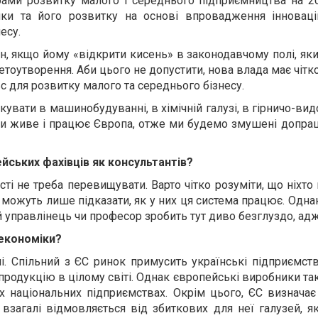
ами розвитку малого і середнього підприємництва на 20
ки та його розвитку на основі впровадження інновацій
есу.
лін, якщо йому «відкрити кисень» в законодавчому полі, 
оутворення. Аби цього не допустити, нова влада має чітк
с для розвитку малого та середнього бізнесу.
увати в машинобудуванні, в хімічній галузі, в гірничо-вид
ими живе і працює Європа, отже ми будемо змушені допра
ських фахівців як консультантів?
ті не треба перевищувати. Варто чітко розуміти, що ніхто
можуть лише підказати, як у них ця система працює. Однак
й управлінець чи професор зробить тут диво безглуздо, адж
 економіки?
і.
Спільний з ЄС ринок примусить українські підприємст
 продукцію в цілому світі. Однак європейські виробники та
х національних підприємствах. Окрім цього, ЄС визначає
 взагалі відмовляється від збиткових для неї галузей, я