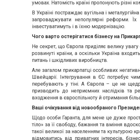
умовах. Натомість країні пропонують різні к
В Україні постраждає вугільна і металургій
запроваджувати непопулярні реформи. Їх
інвестуватимуть і в їхню модернізацію.
Чого варто остерігатися бізнесу на Прикар
Не секрет, що Європа приділяє велику увагу
розвинуті країни, а оскільки Україна входи
питань і шкідливих виробництв.
Але загалом прикарпатці особливих негативни
Швейцарії. Інтегрування в ЄС потребує чи
перебувають у тіні. А Європа – це не щедр
призводить до неприємних наслідків та р
входження в євроспільноту й отримання більш
Ваші очікування від новообраного Президе
Щодо особи Гаранта, для мене це дуже прості
тіло» за її свободу, бажання та вміння вдоск
такої великої за населенням та культурою кр
відмовитись від приватних інтересів, бізне