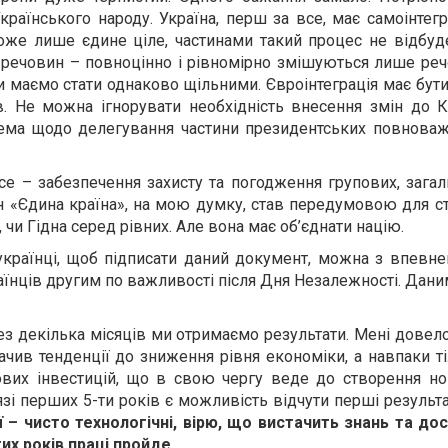
країнського народу. Україна, перш за все, має самоінтег
же лише єдине ціле, частинами такий процес не відбуд
речовин – повноцінно і рівномірно змішуються лише реч
и маємо стати однаково щільними. Євроінтеграція має бу
ів. Не можна ігнорувати необхідність внесення змін до К
ема щодо делегування частини президентських повноваж
 забезпечення захисту та погодження групових, загальн
н «Єдина країна», на мою думку, став передумовою для ст
 чи Гідна серед рівних. Але вона має об’єднати націю.
 українці, щоб підписати даний документ, можна з впевне
аїнців другим по важливості після Дня Незалежності. Дан
ез декілька місяців ми отримаємо результати. Мені довел
ачив тенденції до зниження рівня економіки, а навпаки ті
вих інвестицій, що в свою чергу веде до створення но
зі перших 5-ти років є можливість відчути перші результа
 – чисто технологічні, вірю, що вистачить знань та дос
их років праці пройде.