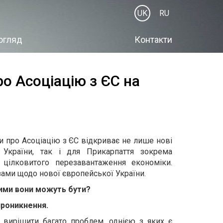
UK
RU
огляд
Контакти
о Асоціацію з ЄС на
 про Асоціацію з ЄС відкриває не лише нові
 України, так і для Прикарпаття зокрема
ілковитого перезавантаження економіки.
зами щодо нової європейської України.
кими вони можуть бути?
проникнення.
 вирішити багато проблем, однією з яких є