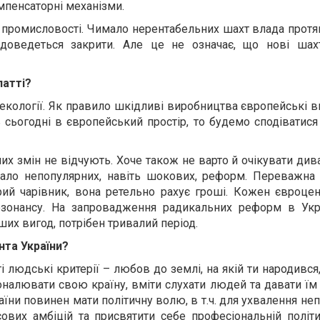
омпенсаторні механізми.
на промисловості. Чимало нерентабельних шахт влада протя
 доведеться закрити. Але це не означає, що нові шах
патті?
 екології. Як правило шкідливі виробництва європейські
ть сьогодні в європейський простір, то будемо сподіватис
х змін не відчують. Хоче також не варто й очікувати див
мало непопулярних, навіть шокових, реформ. Переважна ч
ий чарівник, вона ретельно рахує гроші. Кожен євроцен
езонансу. На запровадження радикальних реформ в Укра
их вигод, потрібен тривалий період.
нта України?
 людські критерії – любов до землі, на якій ти народився
оналювати свою країну, вміти слухати людей та давати їм т
аїни повинен мати політичну волю, в т.ч. для ухвалення не
сових амбіцій та присвятити себе професіональній політи