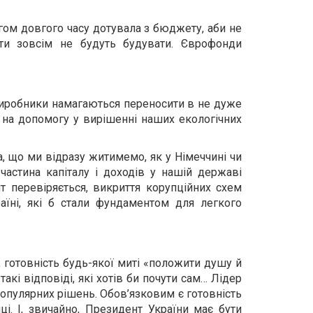
гом довгого часу дотувала з бюджету, аби не
ти зовсім не будуть будувати. Єврофонди
 виробники намагаються переносити в не дуже
я на допомогу у вирішенні наших екологічних
а, що ми відразу житимемо, як у Німеччині чи
астина капіталу і доходів у нашій державі
т перевіряється, викриття корупційних схем
їні, які б стали фундаментом для легкого
, готовність будь-якої миті «положити душу й
акі відповіді, які хотів би почути сам… Лідер
популярних рішень. Обов’язковим є готовність
ці. І, звичайно, Президент України має бути