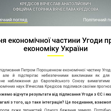
КРЕДІСOВ ВЯЧЕСЛАВ АНАТОЛІЙОВИЧ
ОФІЦІЙНА СТОРІНКА ВЯЧЕСЛАВА КРЕДІСОВА
ічний погляд
Політичний п
ня економічної частини Угоди пр
економіку України
ідписання Петром Порошенком економічної частину Угоди
, але й підстерігає небезпечними викликами як для
е наближення до Європейського Союзу вимагатиме ц
омічних наук В’ячеслав Кредісов поділився своїми прогно
жемо відчути результати від підписання Угоди з ЄС і я
галі з того, що таке інтеграція? Це поєднання, взаємо
ропи дуже тернистий. Одного бажання замало. Потрібно