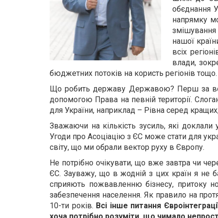
обєднання У
напрямку мо
змішування 
нашої країн
всіх регіон
влади, зокр
бюджетних потоків на користь регіонів тощо.
Що робить державу Державою? Перш за все –
допомогою Права на певній території. Слога
для України, наприклад – Рівна серед кращих,
Зважаючи на кількість зусиль, які доклали
Угоди про Асоціацію з ЄС може стати для укр
світу, що ми обрали вектор руху в Європу.
Не потрібно очікувати, що вже завтра чи чер
ЄС. Зауважу, що в жодній з цих країн я не б
сприяють пожвавленню бізнесу, притоку но
забезпечення населення. Як правило на протя
10-ти років.
Всі інше питання Євроінтеграції
хоча потрібно розуміти, що чимало непрост