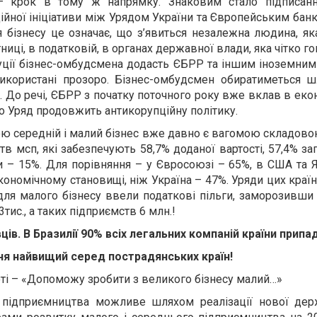
к – крок в тому ж напрямку. Знаковим стало підписа
ійної ініціативи між Урядом України та Європейським банк
я бізнесу це означає, що з’явиться незалежна людина, я
иці, в податковій, в органах державної влади, яка чітко г
уції бізнес-омбудсмена додасть ЄБРР та іншим іноземним
икористані прозоро. Бізнес-омбудсмен обиратиметься ш
. До речі, ЄБРР з початку поточного року вже вклав в еко
о Уряд продовжить антикорупційну політику.
ю середній і малий бізнес вже давно є вагомою складовою
 мсп, які забезпечують 58,7% доданої вартості, 57,4% заг
 – 15%. Для порівняння – у Євросоюзі – 65%, в США та Яп
кономічному становищі, ніж Україна – 47%. Уряди цих краї
 для малого бізнесу ввели податкові пільги, заморозивши 
ис., а таких підприємств 6 млн.!
ів. В Бразилії 90% всіх легальних компаній країни припа
ня найвищий серед пострадянських країн!
оті – «Допоможу зробити з великого бізнесу малий…»
підприємництва можливе шляхом реалізації нової держав