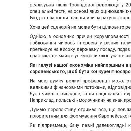
реалізував після Трояндової революції у 20
спеціальні тести, на основі яких оцінювали ї
Бюджет частково наповнили за рахунок капіт
Хоча цей сценарій не може бути цілковито ре
Однією з основних причин корумпованості у
лобіювання чиїхось інтересів у різних га
претендує на високу державну посаду, подає д
практика, це майже унеможливлює участь чин
Які галузі нашої економіки найпершими ві
європейського, щоб бути конкурентносп
На мою думку великі преференції може отр
великими фінансовими потоками, відповідно 
було чимало випадків, коли національні ви
Наприклад, польські «молочники» на знак пр
Думаю перспективу отримає все, що пов’яза
пріоритетним для формування Європейської 
Як підприємець, бачу певні далекоглядні 