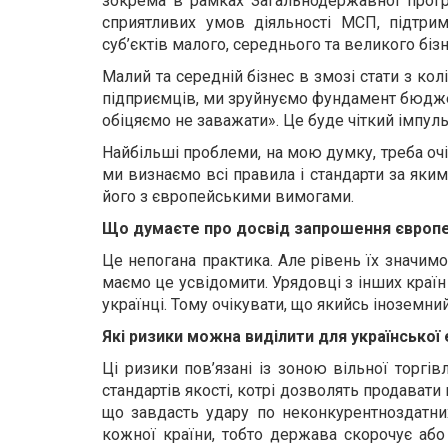
зокрема в рамках Загальнодержавної прогр
сприятливих умов діяльності МСП, підтрим
суб’єктів малого, середнього та великого бізн
Малий та середній бізнес в змозі стати з ко
підприємців, ми зруйнуємо фундамент бюджет
обіцяємо не заважати». Це буде чіткий імпуль
Найбільші проблеми, на мою думку, треба очік
ми визнаємо всі правила і стандарти за як
його з європейськими вимогами.
Що думаєте про досвід запрошення європей
Це непогана практика. Але рівень їх значимос
маємо це усвідомити. Урядовці з інших країн 
українці. Тому очікувати, що якийсь іноземни
Які ризики можна виділити для української
Ці ризики пов’язані із зоною вільної торгівл
стандартів якості, котрі дозволять продавати
що завдасть удару по неконкурентноздатни
кожної країни, тобто держава скорочує або