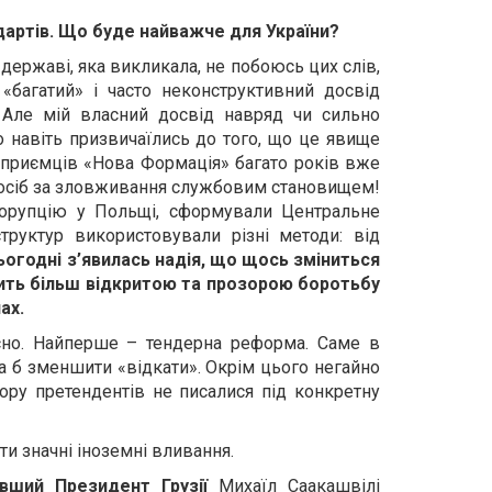
артів.
Що буде найважче для України?
державі, яка викликала, не побоюсь цих слів,
 «багатий» і часто неконструктивний досвід
… Але мій власний досвід навряд чи сильно
о навіть призвичаїлись до того, що це явище
ідприємців «Нова Формація» багато років вже
х осіб за зловживання службовим становищем!
корупцію у Польщі, сформували Центральне
труктур використовували різні методи: від
ьогодні з’явилась надія, що щось зміниться
бить більш відкритою та прозорою боротьбу
ах.
ксно. Найперше – тендерна реформа. Саме в
ча б зменшити «відкати». Окрім цього негайно
бору претендентів не писалися під конкретну
ти значні іноземні вливання.
вший Президент Грузії
Михаїл Саакашвілі