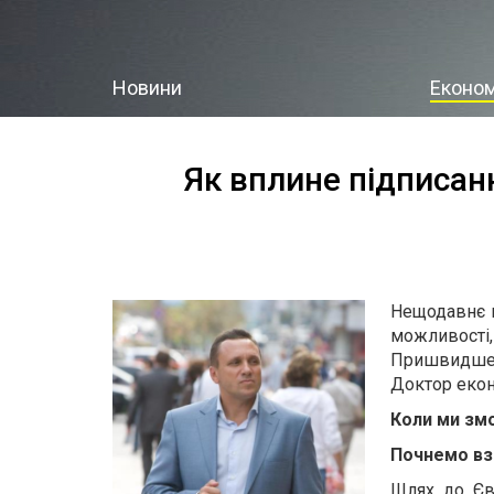
Новини
Економ
Як вплине підписан
Нещодавнє п
можливості
Пришвидшен
Доктор екон
Коли ми змо
Почнемо вза
Шлях до Єв