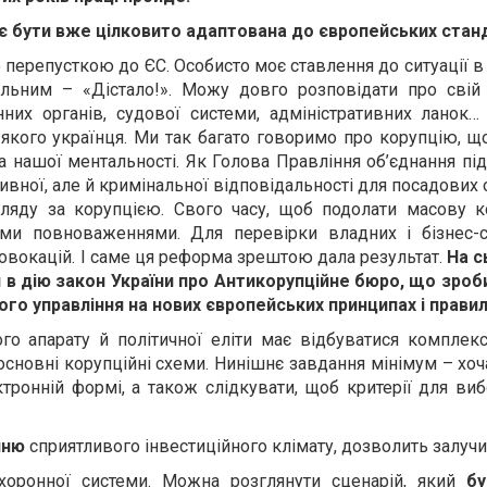
є бути вже цілковито адаптована до європейських станд
перепусткою до ЄС. Особисто моє ставлення до ситуації в 
гальним – «Дістало!». Можу довго розповідати про свій
них органів, судової системи, адміністративних ланок
ь-якого українця. Ми так багато говоримо про корупцію, щ
ина нашої ментальності. Як Голова Правління об’єднання п
тивної, але й кримінальної відповідальності для посадови
гляду за корупцією. Свого часу, щоб подолати масову 
ми повноваженнями. Для перевірки владних і бізнес-с
овокацій. І саме ця реформа зрештою дала результат.
На с
в дію закон України про Антикорупційне бюро, що зро
го управління на нових європейських принципах і правил
го апарату й політичної еліти має відбуватися компле
 основні корупційні схеми. Нинішнє завдання мінімум – хо
тронній формі, а також слідкувати, щоб критерії для ви
нню
сприятливого інвестиційного клімату, дозволить залучи
охоронної системи. Можна розглянути сценарій, який
бу