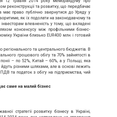
ння 12 травня 2014 року меморандуму про
ом реконструкції та розвитку, що передбачає
ка має право публічно звернутися до Уряду у
оворитиме, як їх подолати на законодавчому та
 інвесторам впевненість у тому, що вкладені
ляхом консенсусу між профільними бізнес-
номіку України близько EUR400 млн. і готовий
 регіонального та центрального бюджетів. В
ального грошового обігу та 70% зайнятості в
онії – по 52%, Китай – 60%, а у Польщі, яка
н йдуть різними шляхами, але в основі лежить
ПДВ та податок з обігу на підприємства, чий
дає саме на малий бізнес
ної стратегії розвитку бізнесу в Україні,