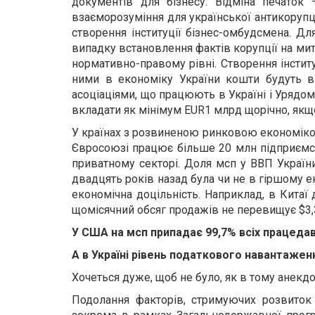
документів для бізнесу. Відміна печато
взаєморозуміння для української антикорупц
створення інституції бізнес-омбудсмена. Дл
випадку встановлення фактів корупції на митн
нормативно-правому рівні. Створення інстит
ними в економіку України кошти будуть в
асоціаціями, що працюють в Україні і Урядом
вкладати як мінімум EUR1 млрд щорічно, якщ
У країнах з розвиненою ринковою економіко
Євросоюзі працює більше 20 млн підприємств
приватному секторі. Доля мсп у ВВП України
двадцять років назад була чи не в гіршому е
економічна доцільність. Наприклад, в Китаї
щомісячний обсяг продажів не перевищує $3,3т
У США на мсп припадає 99,7% всіх працедавц
А в Україні рівень податкового навантажен
Хочеться дуже, щоб не було, як в тому анекд
Подолання факторів, стримуючих розвиток 