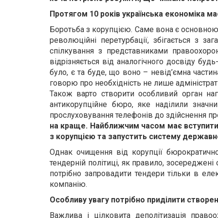
Протягом 10 років українська економіка ма
Боротьба з корупцією. Саме вона є основною 
революційні перетурбації, збігається з за
спілкування з представниками правоохорон
відрізняється від аналогічного досвіду буд
було, є та буде, що воно – невід’ємна част
говорю про необхідність не лише адміністра
Також варто
створити особливий орган на
антикорупційне бюро, яке наділили значни
прослуховування телефонів до здійснення пр
на краще. Найближчим часом має вступити 
з корупцією та запустить систему державно
Однак очищення від корупції бюрократично
тендерній політиці, як правило, зосереджені
потрібно запровадити тендери тільки в елек
компанію.
Особливу увагу потрібно приділити створе
Важлива і цілковита деполітизація право