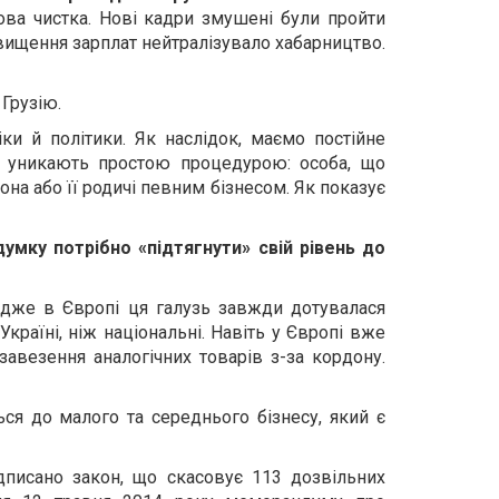
рова чистка. Нові кадри змушені були пройти
ідвищення зарплат нейтралізувало хабарництво.
Грузію.
ки й політики. Як наслідок, маємо постійне
го уникають простою процедурою: особа, що
она або її родичі певним бізнесом. Як показує
умку потрібно «підтягнути» свій рівень до
Адже в Європі ця галузь завжди дотувалася
раїні, ніж національні. Навіть у Європі вже
авезення аналогічних товарів з-за кордону.
ся до малого та середнього бізнесу, який є
дписано закон, що скасовує 113 дозвільних