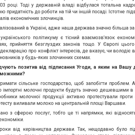
03 році. Тоді у державній владі відбулася тотальна кад
хню придатність до роботи на тій чи іншій посаді. Істотне п
алів економічних злочинців.
алізований в Україні, адже наша держава значно більша за 
країнського політикуму є тісний взаємозв’язок економі
лузях, прийняття безглуздих законів тощо. У Європі цьо
екларацію про конфлікт інтересів, де вказує, чи володіє в
овників у будь-яких злочинних схемах.
дчують позитив від підписання Угоди, а яким на Вашу д
роможними?
имати сільське господарство, щоб запобігти проблем. 
імпортні молочні продукти будуть значно дешевшими в Ук
робники молочної продукції активно протестували проти з
отесту виливали молоко на центральній площі Варшави.
но з сферою послуг, тобто це ті напрямки, які відносять
економіки.
кроки від керівництва держави. Так, нещодавно було пі