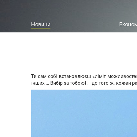
Новини
Економ
Ти сам собі встановлюєш «ліміт можливостей
інших … Вибір за тобою! … до того ж, кожен ра