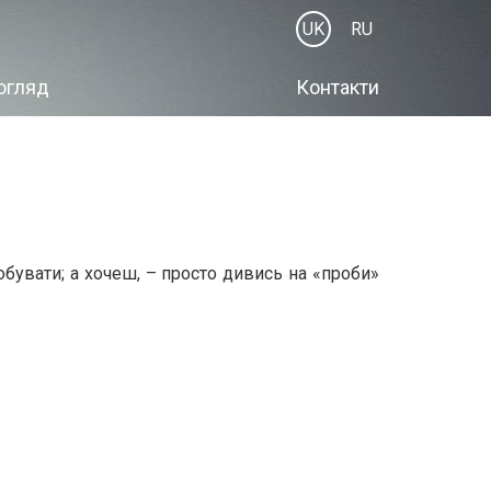
UK
RU
огляд
Контакти
бувати; а хочеш, – просто дивись на «проби»