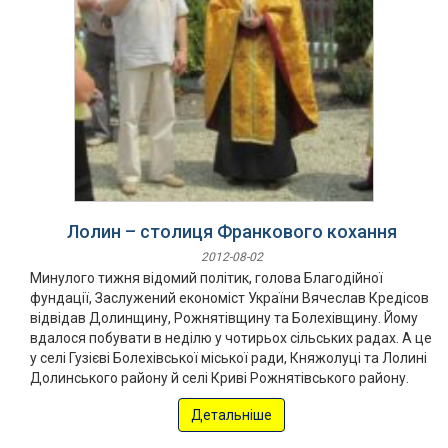
Лолин – столиця Франкового кохання
2012-08-02
Минулого тижня відомий політик, голова Благодійної
фундації, Заслужений економіст України Вячеслав Кредісов
відвідав Долинщину, Рожнятівщину та Болехівщину. Йому
вдалося побувати в неділю у чотирьох сільських радах. А це
у селі Гузієві Болехівської міської ради, Княжолуці та Лолині
Долинського району й селі Криві Рожнятівського району.
Детальніше