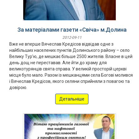
За матеріалами газети «Свіча» м.Долина
2012-09-11
Вже не вперше Вячеслав Кредісов відвідав одне з
найбільших населених пунктів Долинського району – село
Велику Тур’ю, де мешкає більше 2500 жителів. Власне в цей
день дощ не переставав. Але йти до храму для
великотурянців свята справа. У великій просторій церкві
місця було мало. Разом із мешканцями села Богові молився
і Вячеслав Кредісов, якого селяни сприйняли з повагою та
довірою.
Детальніше