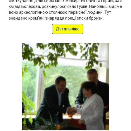
святкування Днів своїх сіл. У межиріччі Свічі та Герині, за 5
км від Болехова, розкинулося село Гузіїв. Найбільш відоме
воно археологічною стоянкою первісної людини. Тут
знайдено крем’яні знаряддя праці епохи бронзи.
Детальніше