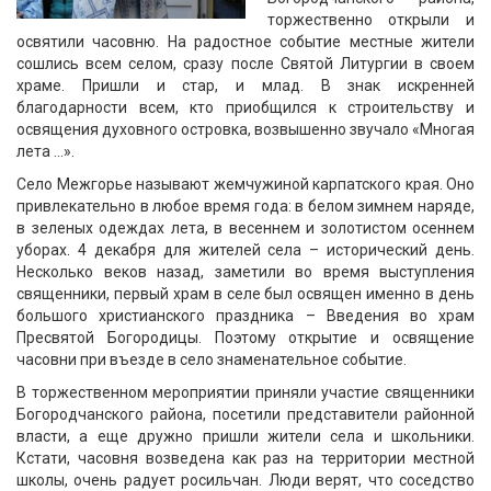
торжественно открыли и
освятили часовню. На радостное событие местные жители
сошлись всем селом, сразу после Святой Литургии в своем
храме. Пришли и стар, и млад. В знак искренней
благодарности всем, кто приобщился к строительству и
освящения духовного островка, возвышенно звучало «Многая
лета …».
Село Межгорье называют жемчужиной карпатского края. Оно
привлекательно в любое время года: в белом зимнем наряде,
в зеленых одеждах лета, в весеннем и золотистом осеннем
уборах. 4 декабря для жителей села – исторический день.
Несколько веков назад, заметили во время выступления
священники, первый храм в селе был освящен именно в день
большого христианского праздника – Введения во храм
Пресвятой Богородицы. Поэтому открытие и освящение
часовни при въезде в село знаменательное событие.
В торжественном мероприятии приняли участие священники
Богородчанского района, посетили представители районной
власти, а еще дружно пришли жители села и школьники.
Кстати, часовня возведена как раз на территории местной
школы, очень радует росильчан. Люди верят, что соседство