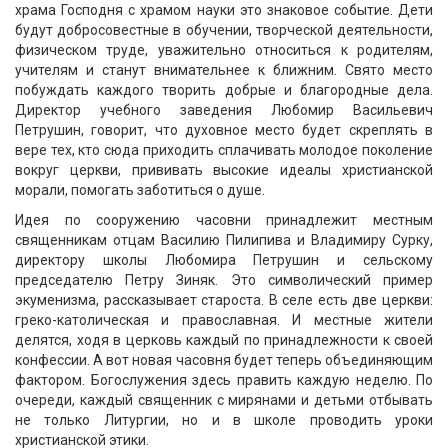
храма Господня с храмом науки это знаковое событие. Дети
будут добросовестные в обучении, творческой деятельности,
физическом труде, уважительно относиться к родителям,
учителям и станут внимательнее к ближним. Свято место
побуждать каждого творить добрые и благородные дела.
Директор учебного заведения Любомир Васильевич
Петрушин, говорит, что духовное место будет скреплять в
вере тех, кто сюда приходить сплачивать молодое поколение
вокруг церкви, прививать высокие идеалы христианской
морали, помогать заботиться о душе.
Идея по сооружению часовни принадлежит местным
священникам отцам Василию Пилипива и Владимиру Сурку,
директору школы Любомира Петрушин и сельскому
председателю Петру Зиняк. Это символический пример
экуменизма, рассказывает староста. В селе есть две церкви:
греко-католическая и православная. И местные жители
делятся, ходя в церковь каждый по принадлежности к своей
конфессии. А вот новая часовня будет теперь объединяющим
фактором. Богослужения здесь править каждую неделю. По
очереди, каждый священник с мирянами и детьми отбывать
не только Литургии, но и в школе проводить уроки
христианской этики.