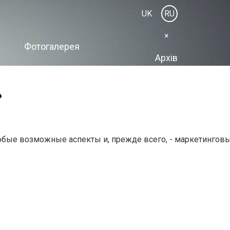
UK
RU
×
Фотогалерея
Архів
»
юбые возможные аспекты и, прежде всего, - маркетинговые,