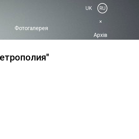
UK
RU
×
Фотогалерея
Архів
Метрополия"