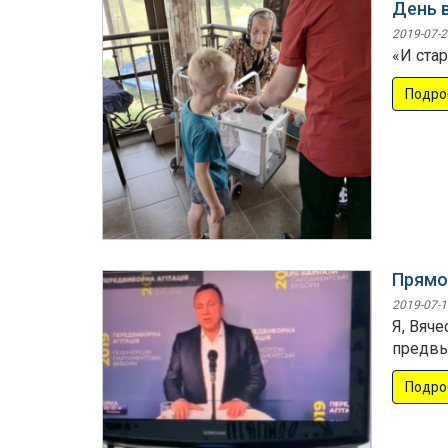
День 
2019-07-2
«И стар
Подро
Прямой
2019-07-1
Я, Вяч
предвы
Подро