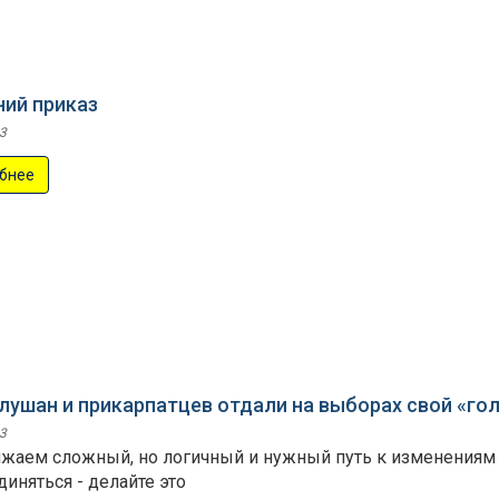
ний приказ
3
бнее
лушан и прикарпатцев отдали на выборах свой «гол
3
жаем сложный, но логичный и нужный путь к изменениям к
иняться - делайте это