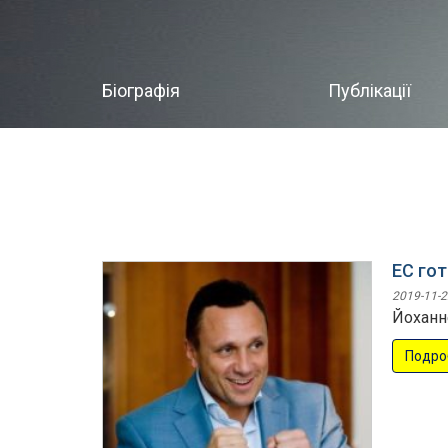
Біографія
Публікації
ЕС го
2019-11-2
Йоханн
Подро