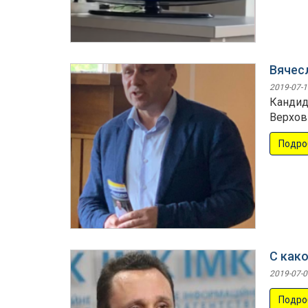
Вячес
2019-07-1
Кандид
Верхов
Подро
С как
2019-07-0
Подро