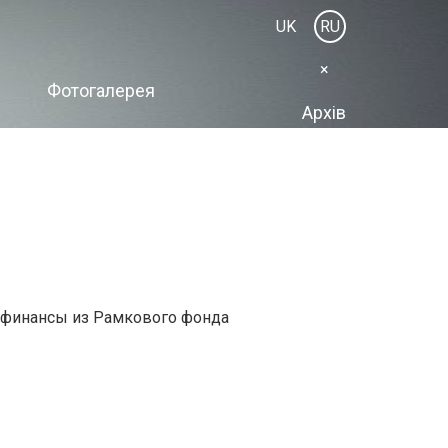
UK
RU
×
Фотогалерея
Архів
ь финансы из Рамкового фонда