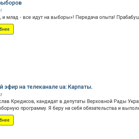
выборов
1
, и млад - все идут на выборы»! Передача опыта! Прабабуш
бнее
 эфир на телеканале ua: Карпаты.
3
еслав Кредисов, кандидат в депутаты Верховной Рады Укра
борную программу. Я беру на себя обязательства и выпо
бнее