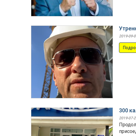
Утрен
2019-09-0
Подро
300 ка
2019-07-2
Продол
присоед