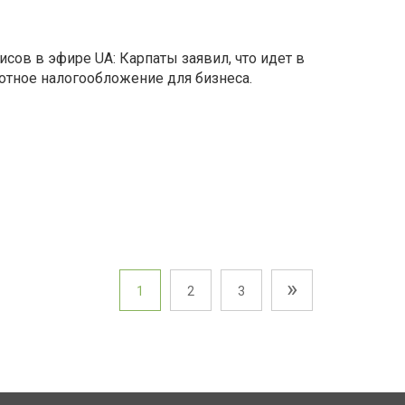
сов в эфире UA: Карпаты заявил, что идет в
отное налогообложение для бизнеса.
»
1
2
3